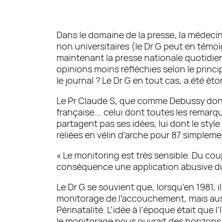
Dans le domaine de la presse, la médecin
non universitaires (le Dr G peut en témo
maintenant la presse nationale quotidienn
opinions moins réfléchies selon le princi
le journal ? Le Dr G en tout cas, a été e
Le Pr Claude S, que comme Debussy dont i
française…. celui dont toutes les remarqu
partagent pas ses idées, lui dont le sty
reliées en vélin d’arche pour 87 simplemen
« Le monitoring est très sensible. Du co
conséquence une application abusive du pr
Le Dr G se souvient que, lorsqu’en 1981, i
monitorage de l’accouchement, mais aussi c
Périnatalité. L’idée à l’époque était q
le monitorage nous ouvrait des horizons