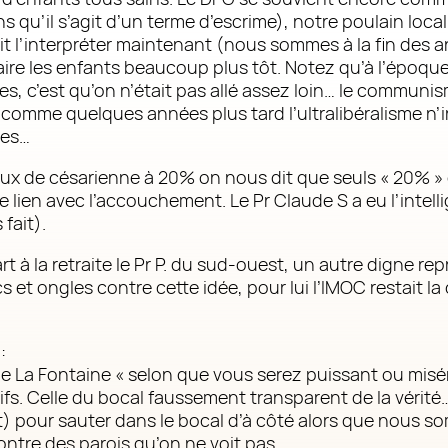
 qu’il s’agit d’un terme d’escrime), notre poulain local,
llait l’interpréter maintenant (nous sommes à la fin des
traire les enfants beaucoup plus tôt. Notez qu’à l’épo
s, c’est qu’on n’était pas allé assez loin… le communi
comme quelques années plus tard l’ultralibéralisme n’
tes…
aux de césarienne à 20% on nous dit que seuls « 20% »
e lien avec l’accouchement. Le Pr Claude S a eu l’intell
fait).
t à la retraite le Pr P. du sud-ouest, un autre digne rep
s et ongles contre cette idée, pour lui l’IMOC restait 
:
 de La Fontaine « selon que vous serez puissant ou mis
fs. Celle du bocal faussement transparent de la vérité
it) pour sauter dans le bocal d’à côté alors que nous s
contre des parois qu’on ne voit pas…