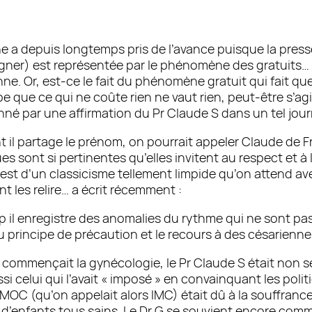
e a depuis longtemps pris de l’avance puisque la presse 
igner) est représentée par le phénomène des gratuits
e. Or, est-ce le fait du phénomène gratuit qui fait qu
pe que ce qui ne coûte rien ne vaut rien, peut-être s’ag
́tonné par une affirmation du Pr Claude S dans un tel jou
l partage le prénom, on pourrait appeler Claude de Fra
es sont si pertinentes qu’elles invitent au respect et à 
le est d’un classicisme tellement limpide qu’on attend 
t les relire… a écrit récemment :
up il enregistre des anomalies du rythme qui ne sont pas
incipe de précaution et le recours à des césariennes 
l commençait la gynécologie, le Pr Claude S était non s
elui qui l’avait « imposé » en convainquant les politiq
ue l’IMOC (qu’on appelait alors IMC) était dû à la souffr
 d’enfants tous sains. Le Dr G se souvient encore comm