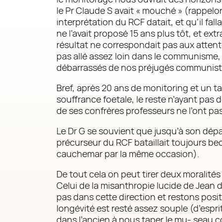
le Pr Claude S avait « mouché » (rappelons
interprétation du RCF datait, et qu’il fa
ne l’avait proposé 15 ans plus tôt, et ex
résultat ne correspondait pas aux attente
pas allé assez loin dans le communisme, 
débarrassés de nos préjugés communis
Bref, après 20 ans de monitoring et un t
souffrance foetale, le reste n’ayant pas d
de ses confrères professeurs ne l’ont pas 
Le Dr G se souvient que jusqu’à son dépar
précurseur du RCF bataillait toujours bec
cauchemar par la même occasion).
De tout cela on peut tirer deux moralités 
Celui de la misanthropie lucide de Jean
pas dans cette direction et restons positi
longévité est resté assez souple (d’espr
dans l’ancien à nous taper le mu- seau 