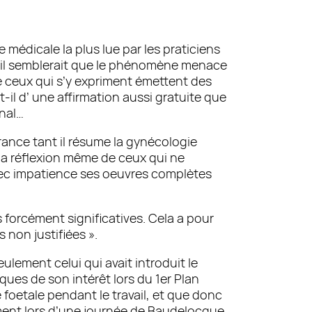
médicale la plus lue par les praticiens
… il semblerait que le phénomène menace
e ceux qui s’y expriment émettent des
it-il d’ une affirmation aussi gratuite que
rnal…
nce tant il résume la gynécologie
la réflexion même de ceux qui ne
avec impatience ses oeuvres complètes
 forcément significatives. Cela a pour
non justifiées ».
eulement celui qui avait introduit le
ues de son intérêt lors du 1er Plan
ance foetale pendant le travail, et que donc
ent lors d’une journée de Baudelocque,